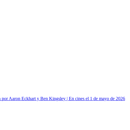
or Aaron Eckhart y Ben Kingsley | En cines el 1 de mayo de 2026