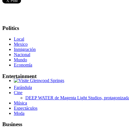
Politics
Local
Mexico
Inmigración
Nacional
Mundo
Economía
Entertainment
Glenwood Springs - Bello y Encantador
Farándula
Cine
DEEP WATER de Magenta Light Studios, protagonizada p
Música
Espectáculos
Moda
Business