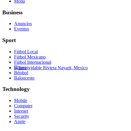
Moda
Business
Anuncios
Eventos
Sport
Fútbol Local
Fútbol Mexicano
Fútbol Internacional
Boxeo
Béisbol
Involvidable Riviera Nayarit, Mexico
Baloncesto
Technology
Mobile
Computer
Internet
Security
Apple