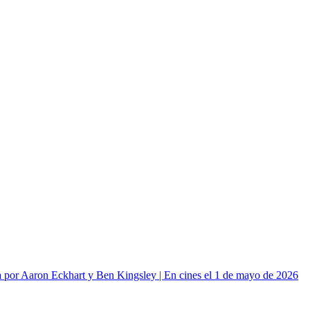
or Aaron Eckhart y Ben Kingsley | En cines el 1 de mayo de 2026