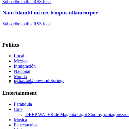
Subscribe to this RSS feed
Nam blandit mi nec tempus ullamcorper
Subscribe to this RSS feed
Politics
Local
Mexico
Inmigración
Nacional
Mundo
Economía
Glenwood Springs - Bello y Encantador
Entertainment
Farándula
Cine
DEEP WATER de Magenta Light Studios, protagonizada p
Música
Espectáculos