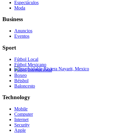
Espectáculos
Moda
Business
Anuncios
Eventos
Sport
Fútbol Local
Fútbol Mexicano
Fútbol Internacional
Involvidable Riviera Nayarit, Mexico
Boxeo
Béisbol
Baloncesto
Technology
Mobile
Computer
Internet
Security
Apple