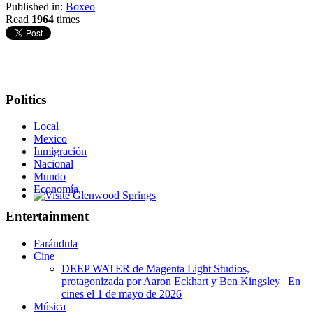
Published in:
Boxeo
Read
1964
times
Politics
Local
Mexico
Inmigración
Nacional
Mundo
Economía
Glenwood Springs - Bello y Encantador
Entertainment
Farándula
Cine
DEEP WATER de Magenta Light Studios,
protagonizada por Aaron Eckhart y Ben Kingsley | En
cines el 1 de mayo de 2026
Música