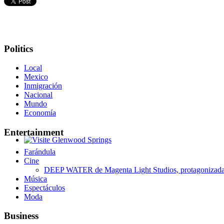
Politics
Local
Mexico
Inmigración
Nacional
Mundo
Economía
Entertainment
Glenwood Springs - Bello y Encantador
Farándula
Cine
DEEP WATER de Magenta Light Studios, protagonizada p
Música
Espectáculos
Moda
Business