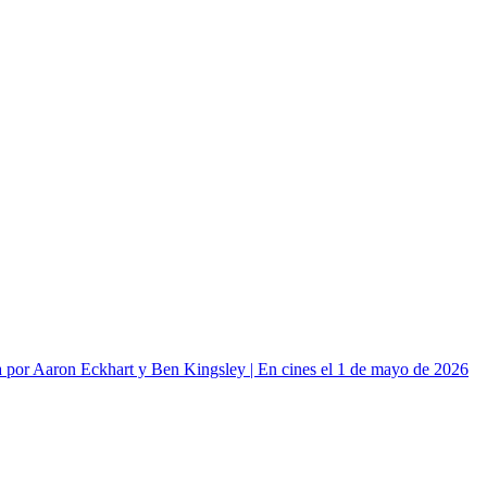
or Aaron Eckhart y Ben Kingsley | En cines el 1 de mayo de 2026