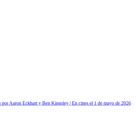
or Aaron Eckhart y Ben Kingsley | En cines el 1 de mayo de 2026