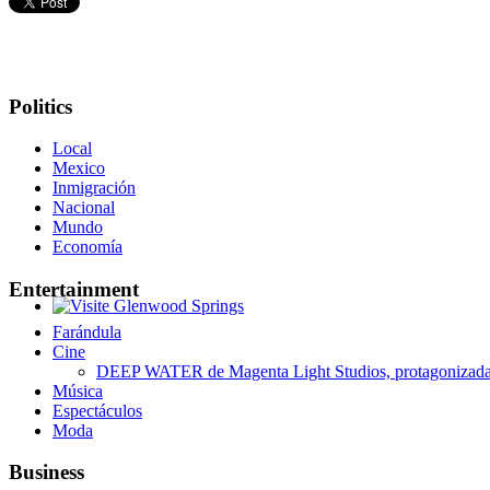
Politics
Local
Mexico
Inmigración
Nacional
Mundo
Economía
Entertainment
Glenwood Springs - Bello y Encantador
Farándula
Cine
DEEP WATER de Magenta Light Studios, protagonizada p
Música
Espectáculos
Moda
Business