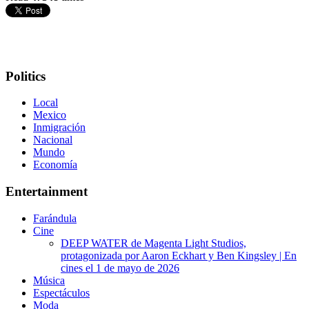
Politics
Local
Mexico
Inmigración
Nacional
Mundo
Economía
Entertainment
Farándula
Cine
DEEP WATER de Magenta Light Studios,
protagonizada por Aaron Eckhart y Ben Kingsley | En
cines el 1 de mayo de 2026
Música
Espectáculos
Moda