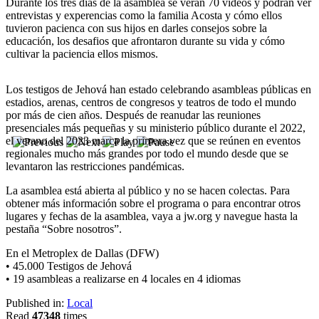
Durante los tres dias de la asamblea se verán 70 videos y podrán ver
entrevistas y experencias como la familia Acosta y cómo ellos
tuvieron pacienca con sus hijos en darles consejos sobre la
educación, los desafios que afrontaron durante su vida y cómo
cultivar la paciencia ellos mismos.
Los testigos de Jehová han estado celebrando asambleas públicas en
estadios, arenas, centros de congresos y teatros de todo el mundo
por más de cien años. Después de reanudar las reuniones
presenciales más pequeñas y su ministerio público durante el 2022,
el verano del 2023 marca la primera vez que se reúnen en eventos
regionales mucho más grandes por todo el mundo desde que se
levantaron las restricciones pandémicas.
La asamblea está abierta al público y no se hacen colectas. Para
obtener más información sobre el programa o para encontrar otros
lugares y fechas de la asamblea, vaya a jw.org y navegue hasta la
pestaña “Sobre nosotros”.
En el Metroplex de Dallas (DFW)
• 45.000 Testigos de Jehová
• 19 asambleas a realizarse en 4 locales en 4 idiomas
Published in:
Local
Read
47348
times