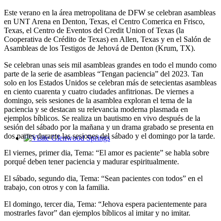
Este verano en la área metropolitana de DFW se celebran asambleas
en UNT Arena en Denton, Texas, el Centro Comerica en Frisco,
Texas, el Centro de Eventos del Credit Union of Texas (la
Cooperativa de Crédito de Texas) en Allen, Texas y en el Salón de
Asambleas de los Testigos de Jehová de Denton (Krum, TX).
Se celebran unas seis mil asambleas grandes en todo el mundo como
parte de la serie de asambleas “Tengan paciencia” del 2023. Tan
solo en los Estados Unidos se celebran más de setecientas asambleas
en ciento cuarenta y cuatro ciudades anfitrionas. De viernes a
domingo, seis sesiones de la asamblea exploran el tema de la
paciencia y se destacan su relevancia moderna plasmada en
ejemplos bíblicos. Se realiza un bautismo en vivo después de la
sesión del sábado por la mañana y un drama grabado se presenta en
dos partes durante las sesiones del sábado y el domingo por la tarde.
Glenwood Springs - Bello y Encantador
El viernes, primer dia, Tema: “El amor es paciente” se habla sobre
porqué deben tener paciencia y madurar espiritualmente.
El sábado, segundo dia, Tema: “Sean pacientes con todos” en el
trabajo, con otros y con la familia.
El domingo, tercer dia, Tema: “Jehova espera pacientemente para
mostrarles favor” dan ejemplos bíblicos al imitar y no imitar.