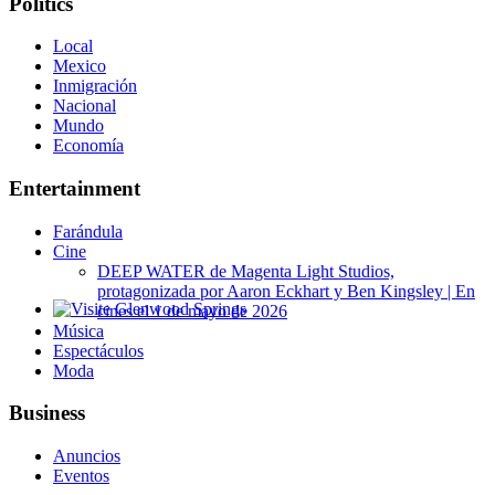
Politics
Local
Mexico
Inmigración
Nacional
Mundo
Economía
Entertainment
Farándula
Cine
DEEP WATER de Magenta Light Studios,
protagonizada por Aaron Eckhart y Ben Kingsley | En
cines el 1 de mayo de 2026
Glenwood Springs - Bello y Encantador
Música
Espectáculos
Moda
Business
Anuncios
Eventos