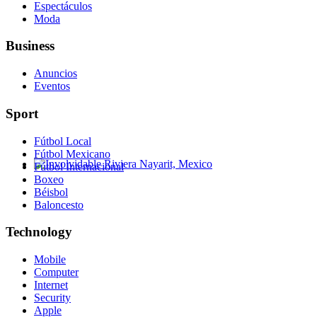
Espectáculos
Moda
Business
Anuncios
Eventos
Sport
Fútbol Local
Fútbol Mexicano
Fútbol Internacional
Involvidable Riviera Nayarit, Mexico
Boxeo
Béisbol
Baloncesto
Technology
Mobile
Computer
Internet
Security
Apple