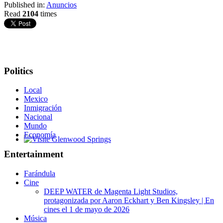
Published in:
Anuncios
Read
2104
times
Politics
Local
Mexico
Inmigración
Nacional
Mundo
Economía
Glenwood Springs - Bello y Encantador
Entertainment
Farándula
Cine
DEEP WATER de Magenta Light Studios,
protagonizada por Aaron Eckhart y Ben Kingsley | En
cines el 1 de mayo de 2026
Música