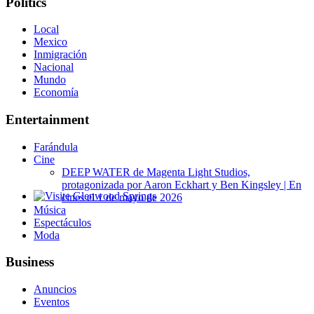
Politics
Local
Mexico
Inmigración
Nacional
Mundo
Economía
Entertainment
Farándula
Cine
DEEP WATER de Magenta Light Studios,
protagonizada por Aaron Eckhart y Ben Kingsley | En
cines el 1 de mayo de 2026
Glenwood Springs - Bello y Encantador
Música
Espectáculos
Moda
Business
Anuncios
Eventos