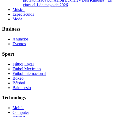
protagonizada por Aaron Eckhart y Ben Kingsley | En
cines el 1 de mayo de 2026
Música
Espectáculos
Moda
Business
Anuncios
Eventos
Sport
Fútbol Local
Fútbol Mexicano
Fútbol Internacional
Boxeo
Béisbol
Baloncesto
Technology
Mobile
Computer