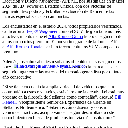
Ejecución y Diseño Automotriz (APEAL, por sus singlas en inglés)
2024 de J.D. Power en Estados Unidos. con dos victorias de
segmento, tres podios y la brillante actuación de Ram entre las
marcas especializadas en camionetas.
Los encuestados en el estudio 2024, todos propietarios verificados,
calificaron al
Jeep® Wagoneer
como el SUV de gran tamaño más
atractivo, mientras que el
Alfa Romeo Giulia
lideró el segmento de
autos compactos premium. El nuevo integrante de la familia Alfa,
el
Alfa Romeo Tonale
, se situó tercero entre los SUV compactos
premium.
Además, los sobresalientes resultados obtenidos en sus segmentos
por las
Ram 1500
y
Ram 2500/3500
llevaron a la marca hasta el
Involvidable Riviera Nayarit, Mexico
segundo lugar entre las marcas del mercado generalista por quinto
año consecutivo.
“Si se tiene en cuenta la amplia variedad de vehículos que han
contribuido a estos resultados, está claro que la creatividad está muy
presente en la filosofía de Stellantis como compañía”, aseguró
Bill
Kendell
, Vicepresidente Senior de Experiencia de Cliente en
Stellantis Norteamérica. “Sabemos cómo diseñar y construir
vehículos atractivos, así que vamos a seguir desarrollando este
conocimiento en busca de productos todavía más inspiradores”.
El estudio J.D. Power APEAL en Estados Unidos analiza los