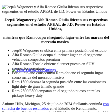
Jeep® Wagoneer y Alfa Romeo Giulia lideran sus respectivos
segmentos en el estudio APEAL de J.D. Power en Estados
Unidos,
mientras que Ram ocupa el segundo lugar entre las marcas del
mercado masivo
Jeep® Wagoneer se ubica en la primera posición del estudio
Alfa Romeo Giulia ocupa el primer lugar en el segmento
vehículos compactos premium
Alfa Romeo Tonale obtiene el tercer puesto en SUV
compactos premium
Por quinto año consecutivo Ram obtiene el segundo lugar
Glenwood Springs - Bello y Encantador
como marca del mercado masivo
Ram 1500 alcanza la segunda posición entre las camionetas
light duty de gran tamaño grande
Ram 2500/3500 empatan en el segundo puesto entre las
pickups heavy duty
Auburn Hills, Michigan, 25 de julio de 2024 Stellantis continúa
con
su racha de buenos resultados
en el Estudio de Rendimiento,