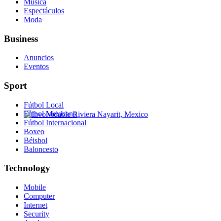
Música
Espectáculos
Moda
Business
Anuncios
Eventos
Sport
Fútbol Local
Fútbol Mexicano
Fútbol Internacional
Involvidable Riviera Nayarit, Mexico
Boxeo
Béisbol
Baloncesto
Technology
Mobile
Computer
Internet
Security