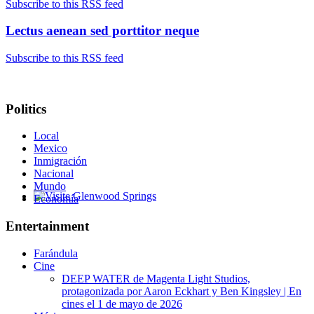
Subscribe to this RSS feed
Lectus aenean sed porttitor neque
Subscribe to this RSS feed
Politics
Local
Mexico
Inmigración
Nacional
Mundo
Economía
Glenwood Springs - Bello y Encantador
Entertainment
Farándula
Cine
DEEP WATER de Magenta Light Studios,
protagonizada por Aaron Eckhart y Ben Kingsley | En
cines el 1 de mayo de 2026