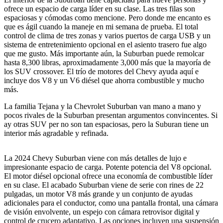
ofrece un espacio de carga líder en su clase. Las tres filas son
espaciosas y cómodas como mencione. Pero donde me encanto es
que es ágil cuando la maneje en mi semana de prueba. El total
control de clima de tres zonas y varios puertos de carga USB y un
sistema de entretenimiento opcional en el asiento trasero fue algo
que me gusto. Más importante aún, la Suburban puede remolcar
hasta 8,300 libras, aproximadamente 3,000 más que la mayoría de
los SUV crossover. El trío de motores del Chevy ayuda aquí e
incluye dos V8 y un V6 diésel que ahorra combustible y mucho
más.
La familia Tejana y la Chevrolet Suburban van mano a mano y
pocos rivales de la Suburban presentan argumentos convincentes. Si
ay otras SUV per no son tan espaciosas, pero la Suburan tiene un
interior más agradable y refinada.
La 2024 Chevy Suburban viene con más detalles de lujo e
impresionante espacio de carga. Potente potencia del V8 opcional.
El motor diésel opcional ofrece una economía de combustible líder
en su clase. El acabado Suburban viene de serie con rines de 22
pulgadas, un motor V8 más grande y un conjunto de ayudas
adicionales para el conductor, como una pantalla frontal, una cámara
de visión envolvente, un espejo con cámara retrovisor digital y
control de crucero adaptativo. Las opciones incluyen una suspensión