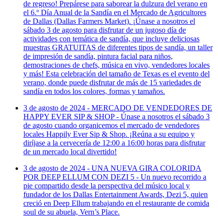
de regreso! Prepárese para saborear la dulzura del verano en
el 6.º Día Anual de la Sandía en el Mercado de Agricultores
de Dallas (Dallas Farmers Market). ¡Únase a nosotros el
sábado 3 de agosto para disfrutar de un jugoso día de
actividades con temática de sandía, que incluye deliciosas
muestras GRATUITAS de diferentes tipos de sandía, un taller
de impresión de sandía, pintura facial para niños,
demostraciones de chefs, música en vivo, vendedores locales
y más! Esta celebración del tamaño de Texas es el evento del
verano, donde puede disfrutar de más de 15 variedades de
sandía en todos los colores, formas y tamaños.
3 de agosto de 2024 - MERCADO DE VENDEDORES DE
HAPPY EVER SIP & SHOP - Únase a nosotros el sábado 3
de agosto cuando organicemos el mercado de vendedores
locales Happily Ever Sip & Shop. ¡Reúna a su equipo y
diríjase a la cervecería de 12:00 a 16:00 horas para disfrutar
de un mercado local divertido!
3 de agosto de 2024 - UNA NUEVA GIRA COLORIDA
POR DEEP ELLUM CON DEZI 5 - Un nuevo recorrido a
pie compartido desde la perspectiva del músico local y
fundador de los Dallas Entertainment Awards, Dezi 5, quien
creció en Deep Ellum trabajando en el restaurante de comida
soul de su abuela, Vern’s Place.