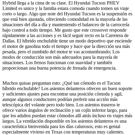
Hybrid llega a la cima de su clase. El Hyundai Tucson PHEV
Limited es unico y la familia estara comoda cuando tomen un viaje
corto o largo. Algo que note del Hyundai Tucson es la suspensión es
que está bien ajustada, ofreciendo comodidad en la mayoría de las
situaciones del día a día y manteniendo el balanceo de la carrocería
bajo control a todo tiempo. Me gusto que este crossover responde
rápidamente a las acciones y es fácil seguir recto en la Carretera de
Dallas. El híbrido enchufable tiene un modo deportivo que enciende
el motor de gasolina todo el tiempo y hace que la dirección sea más
pesada, pero el zumbido del motor te vas acostumbrando; Los
modos de conducción son más adecuados para la mayoría de
situaciones. Los frenos funcionan con suavidad y también
proporcionan una buena potencia de frenada de emergencia.
Muchos quisas preguntan esto: ¿Qué tan cómodo es el Tucson
híbrido enchufable? Los asientos delanteros ofrecen un buen soporte
y suficientes ajustes para encontrar una posición cómoda y agil,
aunque algunos conductores podrían preferir una acción más
telescópica del volante pero todo bien. Los asientos traseros te
ofrece varios ángulos de reclinación y un cojín inferior largo, para
que los adultos puedan estar cómodos allí atrás incluso en viajes más
largos. La ventilación disponible en los asientos delanteros es una
característica bienvenida para los días calurosos, esto es genial
especialmente vivieno en Texas con temperaturas muy calientes.