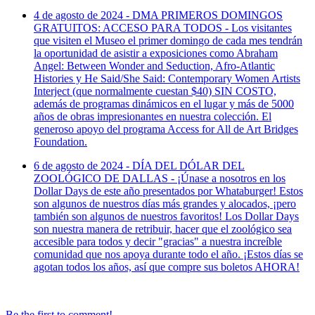
4 de agosto de 2024 - DMA PRIMEROS DOMINGOS
GRATUITOS: ACCESO PARA TODOS - Los visitantes
que visiten el Museo el primer domingo de cada mes tendrán
la oportunidad de asistir a exposiciones como Abraham
Angel: Between Wonder and Seduction, Afro-Atlantic
Histories y He Said/She Said: Contemporary Women Artists
Interject (que normalmente cuestan $40) SIN COSTO,
además de programas dinámicos en el lugar y más de 5000
años de obras impresionantes en nuestra colección. El
generoso apoyo del programa Access for All de Art Bridges
Foundation.
6 de agosto de 2024 - DÍA DEL DÓLAR DEL
ZOOLÓGICO DE DALLAS - ¡Únase a nosotros en los
Dollar Days de este año presentados por Whataburger! Estos
son algunos de nuestros días más grandes y alocados, ¡pero
también son algunos de nuestros favoritos! Los Dollar Days
son nuestra manera de retribuir, hacer que el zoológico sea
accesible para todos y decir "gracias" a nuestra increíble
comunidad que nos apoya durante todo el año. ¡Estos días se
agotan todos los años, así que compre sus boletos AHORA!
Be the first to comment!