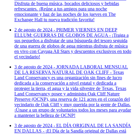
Disfruta de buena música, bocados deliciosos y bebidas
refrescantes. ¡Reúne a tus amigos para una noche
emocionante y haz de las noches de los jueves en The
Exchange Hall tu nueva tradición favorita!
2 de agosto de 2024 - PRIMER VIERNES EN DEEP
ELLUM: GUERRAS DE GLOBOS DE AGUA - ¡Traiga a
sus pequeños a disfrutar de una búsqueda del tesoro seguida
de una guerra de globos de agua mientras disfruta de música
en vivo con Cayuga All Stars y descuentos exclusivos en todo
el vecindario!
3 de agosto de 2024 - JORNADA LABORAL MENSUAL
DE LA RESERVA NATURAL DE OAK CLIFF - Texas
Land Conservancy es una organización sin fines de lucro
dedicada a la conservación a nivel estatal y dedicada a
proteger la tierra, el agua y la vida silvestre de Texas. Texas
Land Conservancy posee y administra Oak Cliff Nature
Preserve (OCNP), una reserva de 121 acres en el corazón del
vecindario de Oak Cliff y muy querida por la gente de Dallas.
¡Únase a un grupo de voluntarios todos los meses para ayudar
a mantener la belleza de OCNP!
3 de agosto de 2024 - EL DÍA ORIGINAL DE LA SANDÍA
EN DALLAS - ¡El Día de la Sandía original de Dallas está