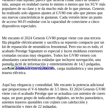
más, aunque en realidad cuesta lo mismo o menos que los SUV más
populares de su clase y te da mucho más de lo que piensas. Genesis
ha realizado solo algunos ajustes al GV80 este año que pienso que
sus nuevas características te gustaran. Cada versión tiene un punto
de acceso Wi-Fi estándar con la capacidad de conectarse a cinco
dispositivos especiales.
Me encanto el 2024 Genesis GV80 porque viene con una tercera
fila plegable eléctricamente y sacrifica su repuesto compacto por un
kit de reparación de neumáticos fenomenal. Pero eso no es todo, el
acabado Prestige Signature es especial y lucen molduras exteriores
cromadas oscuras muy elegantes. Todos los GV80 vienen con
abundantes características estándar que incluyen navegación, una
pantalla táctil de información y entretenimiento de 14,5 pulgadas,
asientos delanteros con calefacción, carga inalámbrica y una puerta
Glenwood Springs - Bello y Encantador
trasera eléctrica.
Aquí hay elegancia y comodidad. Me encanto la potencia adicional
que proporciona el V-6 biturbo de 3.5 litros. El 2024 Genesis GV80
viene con el acabado Prestige que se actualiza con asientos de cuero
napa, un gran grupo de indicadores digitales, un techo panorámico,
asientos traseros ajustables con cojines con calefacción y
refrigeración y rines de 22 pulgadas.