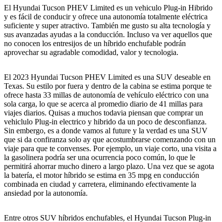
El Hyundai Tucson PHEV Limited es un vehiculo Plug-in Hibrido
y es fácil de conducir y ofrece una autonomía totalmente eléctrica
suficiente y super atractivo. También me gusto su alta tecnología y
sus avanzadas ayudas a la conducción. Incluso va ver aquellos que
no conocen los entresijos de un híbrido enchufable podrán
aprovechar su agradable comodidad, valor y tecnologia.
El 2023 Hyundai Tucson PHEV Limited es una SUV deseable en
Texas. Su estilo por fuera y dentro de la cabina se estima porque te
ofrece hasta 33 millas de autonomía de vehículo eléctrico con una
sola carga, lo que se acerca al promedio diario de 41 millas para
viajes diarios. Quisas a muchos todavia piensan que comprar un
vehiclulo Plug-in electrico y hibrido da un poco de desconfianza.
Sin embergo, es a donde vamos al future y la verdad es una SUV
que si da confiranza solo ay que acostumbrarse comenzando con un
viaje para que te convenses. Por ejemplo, un viaje corto, una visita a
la gasolinera podría ser una ocurrencia poco común, lo que le
permitirá ahorrar mucho dinero a largo plazo. Una vez que se agota
la batería, el motor híbrido se estima en 35 mpg en conducción
combinada en ciudad y carretera, eliminando efectivamente la
ansiedad por la autonomía.
Entre otros SUV híbridos enchufables, el Hyundai Tucson Plug-in