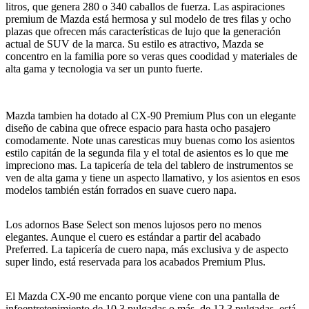
litros, que genera 280 o 340 caballos de fuerza. Las aspiraciones
premium de Mazda está hermosa y sul modelo de tres filas y ocho
plazas que ofrecen más características de lujo que la generación
actual de SUV de la marca. Su estilo es atractivo, Mazda se
concentro en la familia pore so veras ques coodidad y materiales de
alta gama y tecnologia va ser un punto fuerte.
Mazda tambien ha dotado al CX-90 Premium Plus con un elegante
diseño de cabina que ofrece espacio para hasta ocho pasajero
comodamente. Note unas caresticas muy buenas como los asientos
estilo capitán de la segunda fila y el total de asientos es lo que me
impreciono mas. La tapicería de tela del tablero de instrumentos se
ven de alta gama y tiene un aspecto llamativo, y los asientos en esos
modelos también están forrados en suave cuero napa.
Los adornos Base Select son menos lujosos pero no menos
elegantes. Aunque el cuero es estándar a partir del acabado
Preferred. La tapicería de cuero napa, más exclusiva y de aspecto
super lindo, está reservada para los acabados Premium Plus.
El Mazda CX-90 me encanto porque viene con una pantalla de
infoentretenimiento de 10,3 pulgadas o más, de 12,3 pulgadas, está