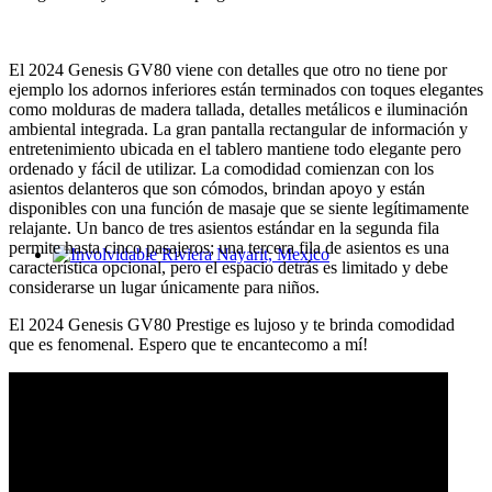
El 2024 Genesis GV80 viene con detalles que otro no tiene por
ejemplo los adornos inferiores están terminados con toques elegantes
como molduras de madera tallada, detalles metálicos e iluminación
ambiental integrada. La gran pantalla rectangular de información y
entretenimiento ubicada en el tablero mantiene todo elegante pero
ordenado y fácil de utilizar. La comodidad comienzan con los
asientos delanteros que son cómodos, brindan apoyo y están
disponibles con una función de masaje que se siente legítimamente
relajante. Un banco de tres asientos estándar en la segunda fila
permite hasta cinco pasajeros; una tercera fila de asientos es una
característica opcional, pero el espacio detrás es limitado y debe
Involvidable Riviera Nayarit, Mexico
considerarse un lugar únicamente para niños.
El 2024 Genesis GV80 Prestige es lujoso y te brinda comodidad
que es fenomenal. Espero que te encantecomo a mí!