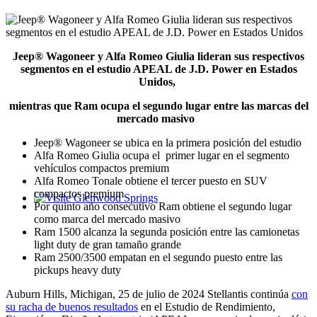
Jeep® Wagoneer y Alfa Romeo Giulia lideran sus respectivos
segmentos en el estudio APEAL de J.D. Power en Estados
Unidos,
mientras que Ram ocupa el segundo lugar entre las marcas del
mercado masivo
Jeep® Wagoneer se ubica en la primera posición del estudio
Alfa Romeo Giulia ocupa el primer lugar en el segmento
vehículos compactos premium
Alfa Romeo Tonale obtiene el tercer puesto en SUV
compactos premium
Por quinto año consecutivo Ram obtiene el segundo lugar
Glenwood Springs - Bello y Encantador
como marca del mercado masivo
Ram 1500 alcanza la segunda posición entre las camionetas
light duty de gran tamaño grande
Ram 2500/3500 empatan en el segundo puesto entre las
pickups heavy duty
Auburn Hills, Michigan, 25 de julio de 2024 Stellantis continúa
con
su racha de buenos resultados
en el Estudio de Rendimiento,