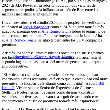
Ejecución y Diseño Automotriz (APEAL, por sus singlas en inglés)
2024 de J.D. Power en Estados Unidos. con dos victorias de
segmento, tres podios y la brillante actuación de Ram entre las
marcas especializadas en camionetas.
Los encuestados en el estudio 2024, todos propietarios verificados,
calificaron al
Jeep® Wagoneer
como el SUV de gran tamaño más
atractivo, mientras que el
Alfa Romeo Giulia
lideró el segmento de
autos compactos premium. El nuevo integrante de la familia Alfa,
el
Alfa Romeo Tonale
, se situó tercero entre los SUV compactos
premium.
Además, los sobresalientes resultados obtenidos en sus segmentos
por las
Ram 1500
y
Ram 2500/3500
llevaron a la marca hasta el
Involvidable Riviera Nayarit, Mexico
segundo lugar entre las marcas del mercado generalista por quinto
año consecutivo.
“Si se tiene en cuenta la amplia variedad de vehículos que han
contribuido a estos resultados, está claro que la creatividad está muy
presente en la filosofía de Stellantis como compañía”, aseguró
Bill
Kendell
, Vicepresidente Senior de Experiencia de Cliente en
Stellantis Norteamérica. “Sabemos cómo diseñar y construir
vehículos atractivos, así que vamos a seguir desarrollando este
conocimiento en busca de productos todavía más inspiradores”.
El estudio J.D. Power APEAL en Estados Unidos analiza los