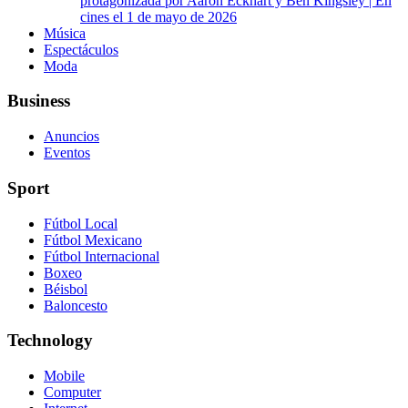
protagonizada por Aaron Eckhart y Ben Kingsley | En
cines el 1 de mayo de 2026
Música
Espectáculos
Moda
Business
Anuncios
Eventos
Sport
Fútbol Local
Fútbol Mexicano
Fútbol Internacional
Boxeo
Béisbol
Baloncesto
Technology
Mobile
Computer