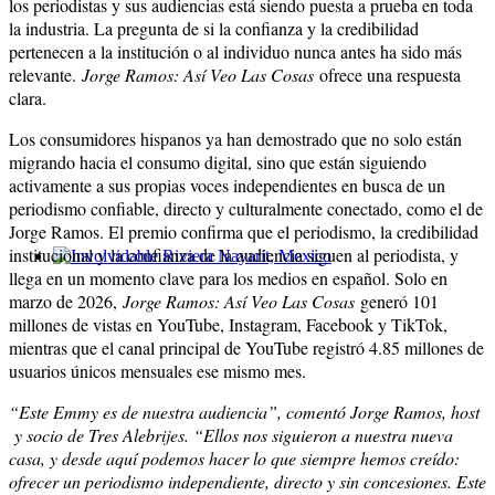
los periodistas y sus audiencias está siendo puesta a prueba en toda
la industria. La pregunta de si la confianza y la credibilidad
pertenecen a la institución o al individuo nunca antes ha sido más
relevante.
Jorge Ramos: Así Veo Las Cosas
ofrece una respuesta
clara.
Los consumidores hispanos ya han demostrado que no solo están
migrando hacia el consumo digital, sino que están siguiendo
activamente a sus propias voces independientes en busca de un
periodismo confiable, directo y culturalmente conectado, como el de
Jorge Ramos. El premio confirma que el periodismo, la credibilidad
institucional y la confianza de la audiencia siguen al periodista, y
llega en un momento clave para los medios en español. Solo en
Involvidable Riviera Nayarit, Mexico
marzo de 2026,
Jorge Ramos: Así Veo Las Cosas
generó 101
millones de vistas en YouTube, Instagram, Facebook y TikTok,
mientras que el canal principal de YouTube registró 4.85 millones de
usuarios únicos mensuales ese mismo mes.
“
Este Emmy es de nuestra audiencia”, comentó Jorge Ramos, host
y socio de Tres Alebrijes. “Ellos nos siguieron a nuestra nueva
casa, y desde aquí podemos hacer lo que siempre hemos creído:
ofrecer un periodismo independiente, directo y sin concesiones. Este