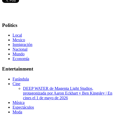
Politics
Local
Mexico
Inmigración
Nacional
Mundo
Economía
Entertainment
Farándula
Cine
DEEP WATER de Magenta Light Studios,
protagonizada por Aaron Eckhart y Ben Kingsley | En
cines el 1 de mayo de 2026
Música
Espectáculos
Moda