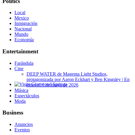
Politics
Local
Mexico
Inmigración
Nacional
Mundo
Economía
Entertainment
Farándula
Cine
DEEP WATER de Magenta Light Studios,
protagonizada por Aaron Eckhart y Ben Kingsley | En
cines el 1 de mayo de 2026
Glenwood Springs - Bello y Encantador
Música
Espectáculos
Moda
Business
Anuncios
Eventos