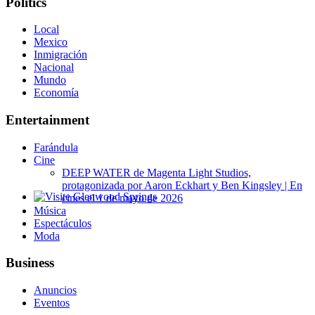
Politics
Local
Mexico
Inmigración
Nacional
Mundo
Economía
Entertainment
Farándula
Cine
DEEP WATER de Magenta Light Studios,
protagonizada por Aaron Eckhart y Ben Kingsley | En
cines el 1 de mayo de 2026
Glenwood Springs - Bello y Encantador
Música
Espectáculos
Moda
Business
Anuncios
Eventos