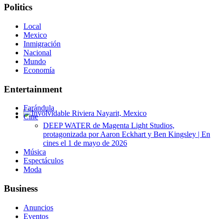
Politics
Local
Mexico
Inmigración
Nacional
Mundo
Economía
Entertainment
Farándula
Cine
Involvidable Riviera Nayarit, Mexico
DEEP WATER de Magenta Light Studios,
protagonizada por Aaron Eckhart y Ben Kingsley | En
cines el 1 de mayo de 2026
Música
Espectáculos
Moda
Business
Anuncios
Eventos