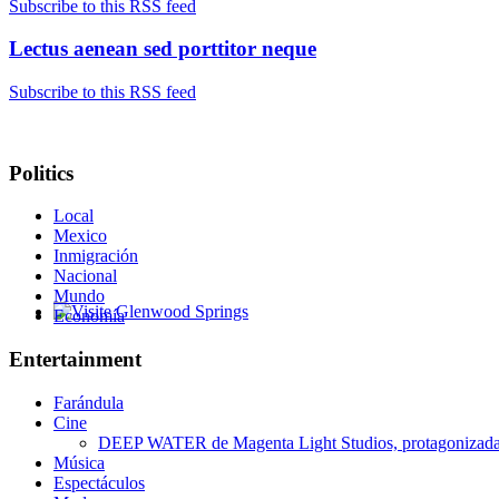
Subscribe to this RSS feed
Lectus aenean sed porttitor neque
Subscribe to this RSS feed
Politics
Local
Mexico
Inmigración
Nacional
Mundo
Economía
Glenwood Springs - Bello y Encantador
Entertainment
Farándula
Cine
DEEP WATER de Magenta Light Studios, protagonizada p
Música
Espectáculos