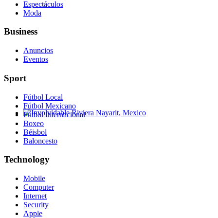
Espectáculos
Moda
Business
Anuncios
Eventos
Sport
Fútbol Local
Fútbol Mexicano
Fútbol Internacional
Involvidable Riviera Nayarit, Mexico
Boxeo
Béisbol
Baloncesto
Technology
Mobile
Computer
Internet
Security
Apple