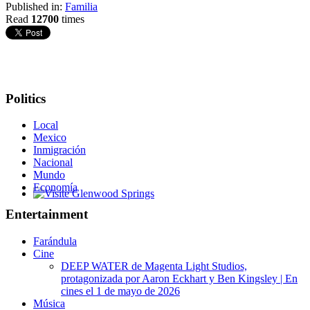
Published in:
Familia
Read
12700
times
Politics
Local
Mexico
Inmigración
Nacional
Mundo
Economía
Glenwood Springs - Bello y Encantador
Entertainment
Farándula
Cine
DEEP WATER de Magenta Light Studios,
protagonizada por Aaron Eckhart y Ben Kingsley | En
cines el 1 de mayo de 2026
Música