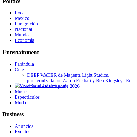
Politics
Local
Mexico
Inmigración
Nacional
Mundo
Economía
Entertainment
Farándula
Cine
DEEP WATER de Magenta Light Studios,
protagonizada por Aaron Eckhart y Ben Kingsley | En
cines el 1 de mayo de 2026
Glenwood Springs - Bello y Encantador
Música
Espectáculos
Moda
Business
Anuncios
Eventos