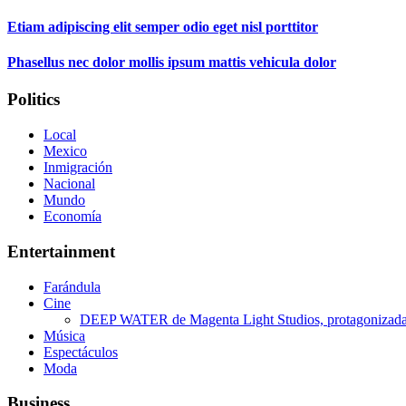
Etiam adipiscing elit semper odio eget nisl porttitor
Phasellus nec dolor mollis ipsum mattis vehicula dolor
Politics
Local
Mexico
Inmigración
Nacional
Mundo
Economía
Entertainment
Farándula
Cine
DEEP WATER de Magenta Light Studios, protagonizada p
Música
Espectáculos
Moda
Business