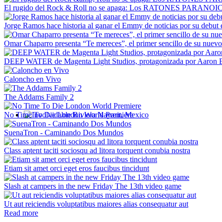
El rugido del Rock & Roll no se apaga: Los RATONES PARANOICO
Jorge Ramos hace historia al ganar el Emmy de noticias por su debut 
Omar Chaparro presenta “Te mereces”, el primer sencillo de su nuev
DEEP WATER de Magenta Light Studios, protagonizada por Aaron Ec
Caloncho en Vivo
The Addams Family 2
No Time To Die London World Premiere
Involvidable Riviera Nayarit, Mexico
SuenaTron - Caminando Dos Mundos
Class aptent taciti sociosqu ad litora torquent conubia nostra
Etiam sit amet orci eget eros faucibus tincidunt
Slash at campers in the new Friday The 13th video game
Ut aut reiciendis voluptatibus maiores alias consequatur aut
Read more