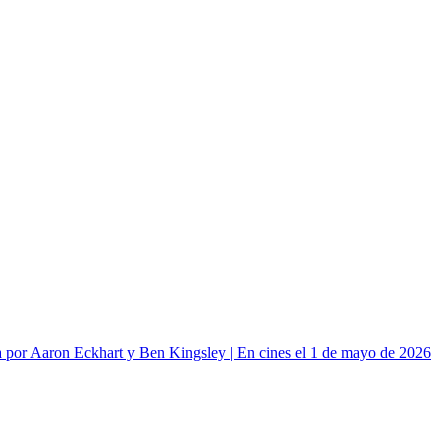
or Aaron Eckhart y Ben Kingsley | En cines el 1 de mayo de 2026