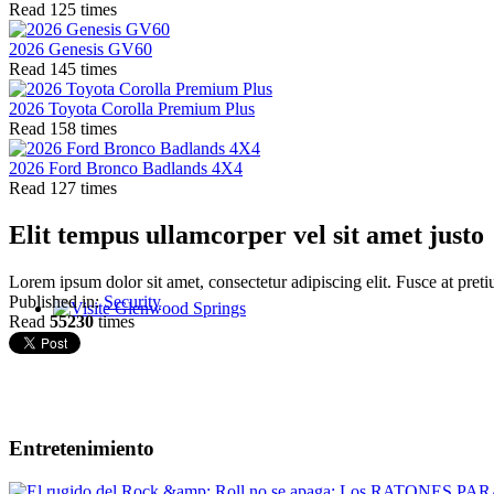
Read 125 times
2026 Genesis GV60
Read 145 times
2026 Toyota Corolla Premium Plus
Read 158 times
2026 Ford Bronco Badlands 4X4
Read 127 times
Elit tempus ullamcorper vel sit amet justo
Lorem ipsum dolor sit amet, consectetur adipiscing elit. Fusce at preti
Published in:
Security
Read
55230
times
Glenwood Springs - Bello y Encantador
Entretenimiento