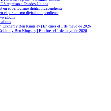
S regresan a Estados Unidos
en el periodismo digital independiente
o álbum
khart y Ben Kingsley | En cines el 1 de mayo de 2026