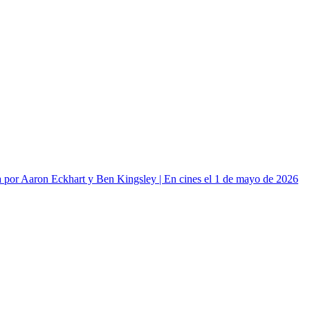
or Aaron Eckhart y Ben Kingsley | En cines el 1 de mayo de 2026