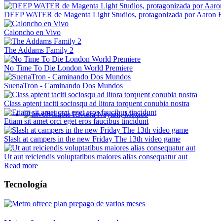
DEEP WATER de Magenta Light Studios, protagonizada por Aaron Ec
Caloncho en Vivo
The Addams Family 2
No Time To Die London World Premiere
SuenaTron - Caminando Dos Mundos
Class aptent taciti sociosqu ad litora torquent conubia nostra
Etiam sit amet orci eget eros faucibus tincidunt
Involvidable Riviera Nayarit, Mexico
Slash at campers in the new Friday The 13th video game
Ut aut reiciendis voluptatibus maiores alias consequatur aut
Read more
Tecnología